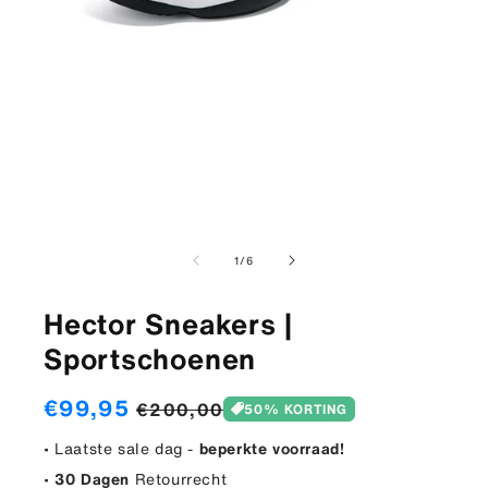
Media
1
openen
in
modaal
van
1
/
6
Hector Sneakers |
Sportschoenen
Aanbiedingsprijs
€99,95
Normale
€200,00
50% KORTING
prijs
• Laatste sale dag -
beperkte voorraad!
•
30 Dagen
Retourrecht