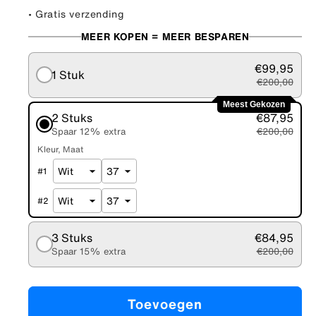
• Gratis verzending
MEER KOPEN = MEER BESPAREN
€99,95
1 Stuk
€200,00
Meest Gekozen
2 Stuks
€87,95
Spaar 12% extra
€200,00
Kleur
Maat
#
1
#
2
3 Stuks
€84,95
Spaar 15% extra
€200,00
Toevoegen