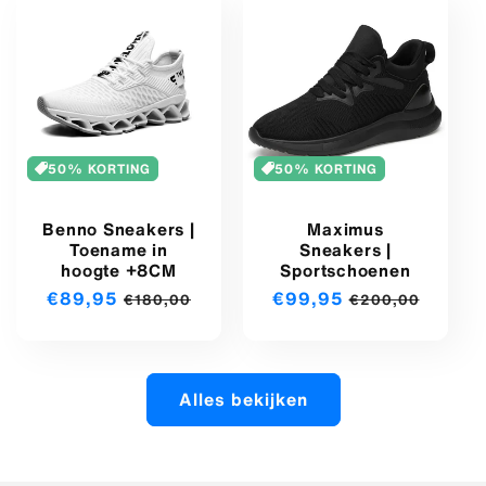
50% KORTING
50% KORTING
Benno Sneakers |
Maximus
Toename in
Sneakers |
hoogte +8CM
Sportschoenen
Aanbiedingsprijs
€89,95
Normale
Aanbiedingsprijs
€99,95
Normale
€180,00
€200,00
prijs
prijs
Alles bekijken